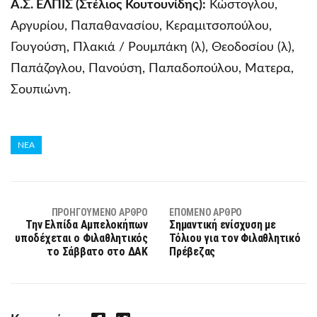
Α.Σ. ΕΛΠΙΣ (Στέλιος Κουτουνίδης):
Κώστογλου,
Αργυρίου, Παπαθανασίου, Κεραμιτσοπούλου,
Γουγούση, Πλακιά / Ρουμπάκη (λ), Θεοδοσίου (λ),
Παπάζογλου, Πανούση, Παπαδοπούλου, Ματερα,
Σουπιώνη.
ΝΕΑ
ΠΡΟΗΓΟΎΜΕΝΟ ΆΡΘΡΟ
ΕΠΌΜΕΝΟ ΆΡΘΡΟ
Την Ελπίδα Αμπελοκήπων
Σημαντική ενίσχυση με
υποδέχεται ο Φιλαθλητικός
Τόλιου για τον Φιλαθλητικό
το Σάββατο στο ΔΑΚ
Πρέβεζας