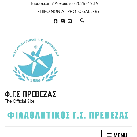
Παρασκευή 7 Αυγούστου 2026 -19:19
ΕΠΙΚΟΙΝΩΝΙΑ
PHOTO GALLERY
E
x
p
a
n
d
s
e
a
r
c
h
f
o
r
Φ.Γ.Σ ΠΡΈΒΕΖΑΣ
m
The Official Site
MENU