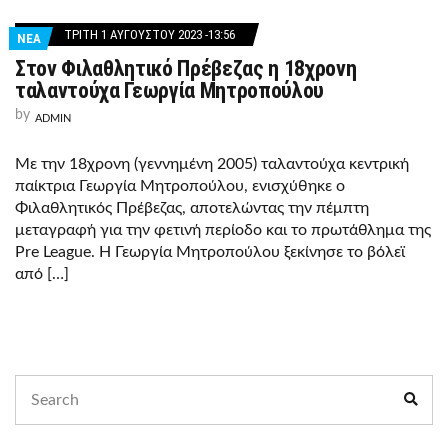
ΤΡΊΤΗ 1 ΑΥΓΟΎΣΤΟΥ 2023 -13:56
ΝΕΑ
Στον Φιλαθλητικό Πρέβεζας η 18χρονη
ταλαντούχα Γεωργία Μητροπούλου
by
ADMIN
Με την 18χρονη (γεννημένη 2005) ταλαντούχα κεντρική
παίκτρια Γεωργία Μητροπούλου, ενισχύθηκε ο
Φιλαθλητικός Πρέβεζας, αποτελώντας την πέμπτη
μεταγραφή για την φετινή περίοδο και το πρωτάθλημα της
Pre League. Η Γεωργία Μητροπούλου ξεκίνησε το βόλεϊ
από […]
Search
Sear
for: