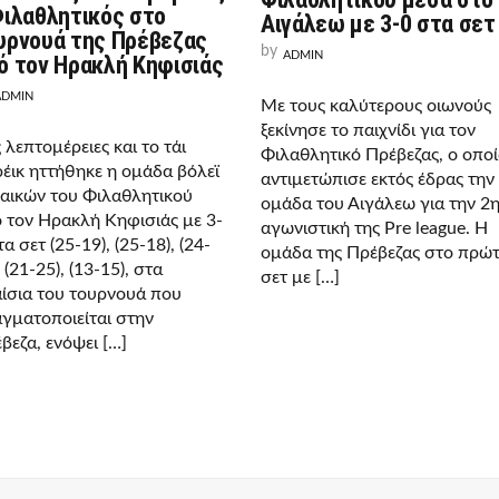
Φιλαθλητικός στο
Αιγάλεω με 3-0 στα σετ
υρνουά της Πρέβεζας
by
ADMIN
ό τον Ηρακλή Κηφισιάς
ADMIN
Με τους καλύτερους οιωνούς
ξεκίνησε το παιχνίδι για τον
ς λεπτομέρειες και το τάι
Φιλαθλητικό Πρέβεζας, ο οποί
έικ ηττήθηκε η ομάδα βόλεϊ
αντιμετώπισε εκτός έδρας την
αικών του Φιλαθλητικού
ομάδα του Αιγάλεω για την 2
 τον Ηρακλή Κηφισιάς με 3-
αγωνιστική της Pre league. Η
τα σετ (25-19), (25-18), (24-
ομάδα της Πρέβεζας στο πρώ
, (21-25), (13-15), στα
σετ με […]
ίσια του τουρνουά που
γματοποιείται στην
βεζα, ενόψει […]