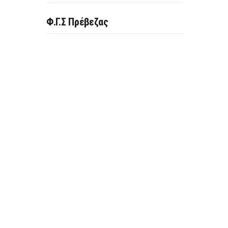
Φ.Γ.Σ Πρέβεζας