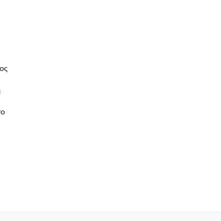
ος
η
το