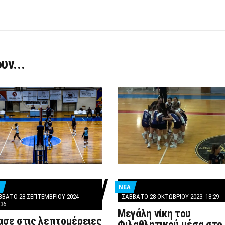
υν...
ΝΕΑ
ΒΒΑΤΟ 28 ΣΕΠΤΕΜΒΡΊΟΥ 2024
ΣΆΒΒΑΤΟ 28 ΟΚΤΩΒΡΊΟΥ 2023 -18:29
:36
Μεγάλη νίκη του
ασε στις λεπτομέρειες
Φιλαθλητικού μέσα στο