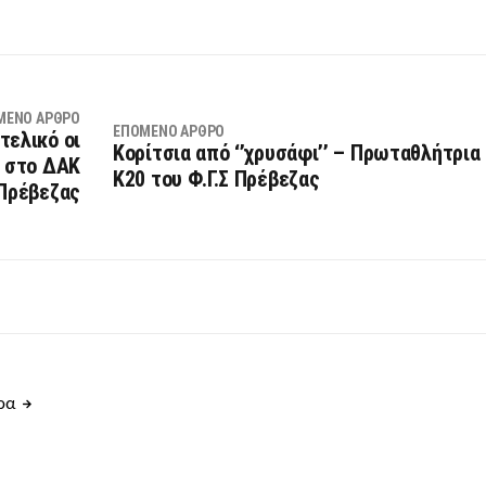
ΜΕΝΟ ΆΡΘΡΟ
ΕΠΌΜΕΝΟ ΆΡΘΡΟ
τελικό οι
Κορίτσια από ‘’χρυσάφι’’ – Πρωταθλήτρια
υ στο ΔΑΚ
Κ20 του Φ.Γ.Σ Πρέβεζας
Πρέβεζας
θρα