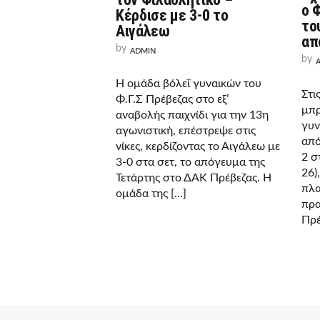
ο 
Κέρδισε με 3-0 το
το
Αιγάλεω
απ
by
ADMIN
by
Η ομάδα βόλεΐ γυναικών του
Στι
Φ.Γ.Σ Πρέβεζας στο εξ’
μπρ
αναβολής παιχνίδι για την 13η
γυν
αγωνιστική, επέστρεψε στις
από
νίκες, κερδίζοντας το Αιγάλεω με
2 σ
3-0 στα σετ, το απόγευμα της
26)
Τετάρτης στο ΔΑΚ Πρέβεζας. Η
πλα
ομάδα της […]
πρα
Πρέ