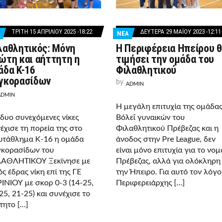
ΤΡΊΤΗ 15 ΑΠΡΙΛΊΟΥ 2025 -18:22
ΔΕΥΤΈΡΑ 29 ΜΑΪ́ΟΥ 2023 -12:11
ΝΕΑ
λαθλητικός: Μόνη
Η Περιφέρεια Ηπείρου 
ώτη και αήττητη η
τιμήσει την ομάδα του
άδα Κ-16
Φιλαθλητικού
γκορασίδων
by
ADMIN
ADMIN
Η μεγάλη επιτυχία της ομάδα
δυο συνεχόμενες νίκες
Βόλεΐ γυναικών του
έχισε τη πορεία της στο
Φιλαθλητικού Πρέβεζας και η
τάθλημα Κ-16 η ομάδα
άνοδος στην Pre League, δεν
κορασίδων του
είναι μόνο επιτυχία για το νομ
ΑΘΛΗΤΙΚΟΥ Ξεκίνησε με
Πρέβεζας, αλλά για ολόκληρη
ός έδρας νίκη επί της ΓΕ
την Ήπειρο. Για αυτό τον λόγο
ΙΝΙΟΥ με σκορ 0-3 (14-25,
Περιφερειάρχης […]
25, 21-25) και συνέχισε το
τητο […]