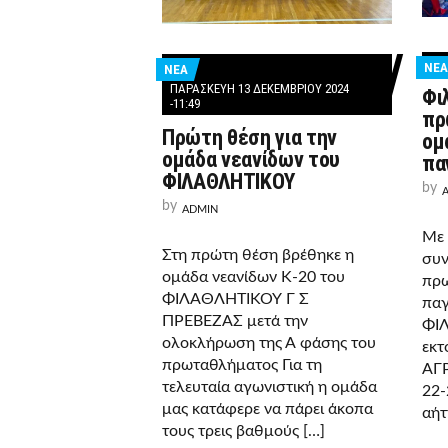
ΝΕΑ
ΝΕΑ
ΠΑΡΑΣΚΕΥΉ 13 ΔΕΚΕΜΒΡΊΟΥ 2024
Φι
-11:49
πρ
Πρώτη θέση για την
ομ
ομάδα νεανίδων του
πα
ΦΙΛΑΘΛΗΤΙΚΟΥ
by
by
ADMIN
Με 
Στη πρώτη θέση βρέθηκε η
συν
ομάδα νεανίδων Κ-20 του
πρω
ΦΙΛΑΘΛΗΤΙΚΟΥ Γ Σ
παγ
ΠΡΕΒΕΖΑΣ μετά την
ΦΙΛ
ολοκλήρωση της Α φάσης του
εκτ
πρωταθλήματος Για τη
ΑΓΡ
τελευταία αγωνιστική η ομάδα
22-
μας κατάφερε να πάρει άκοπα
αήτ
τους τρεις βαθμούς […]