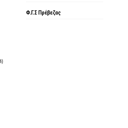
Φ.Γ.Σ Πρέβεζας
4)