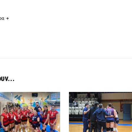
θρα
υν...