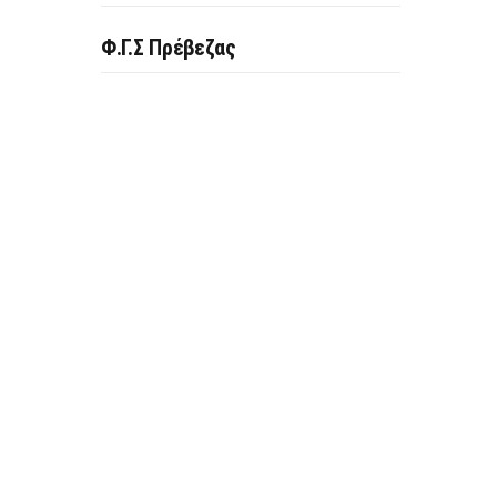
Φ.Γ.Σ Πρέβεζας