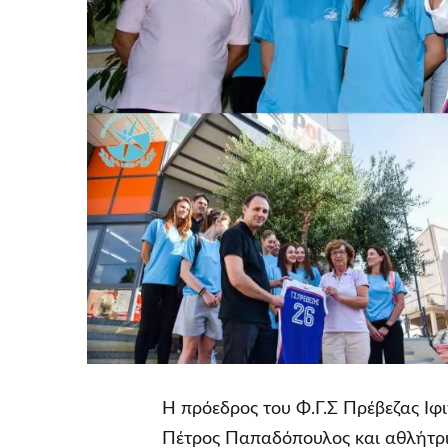
Η πρόεδρος του Φ.Γ.Σ Πρέβεζας Ιφι
Πέτρος Παπαδόπουλος και αθλήτριε