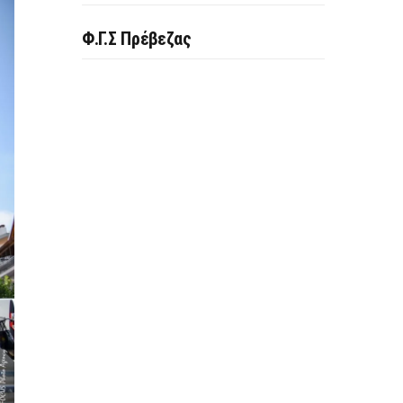
Φ.Γ.Σ Πρέβεζας