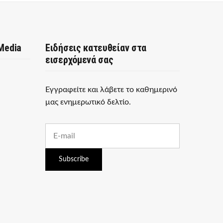
 Media
Ειδήσεις κατευθείαν στα
εισερχόμενά σας
Εγγραφείτε και λάβετε το καθημερινό
μας ενημερωτικό δελτίο.
E
m
a
i
Subscribe
l
a
d
d
r
e
s