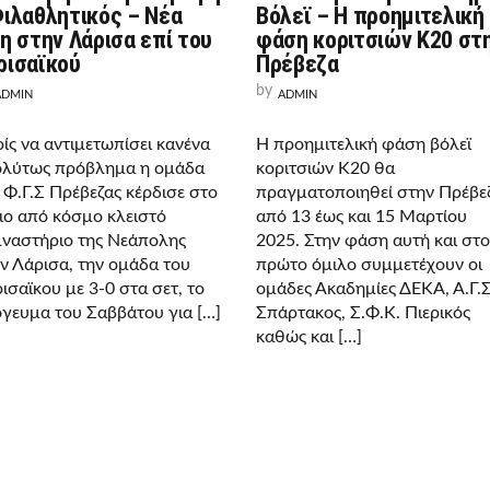
Βόλεϊ – Η προημιτελική
Φιλαθλητικός – Νέα
φάση κοριτσιών Κ20 στ
κη στην Λάρισα επί του
Πρέβεζα
ρισαϊκού
by
ADMIN
ADMIN
Η προημιτελική φάση βόλεϊ
ίς να αντιμετωπίσει κανένα
κοριτσιών Κ20 θα
λύτως πρόβλημα η ομάδα
πραγματοποιηθεί στην Πρέβε
 Φ.Γ.Σ Πρέβεζας κέρδισε στο
από 13 έως και 15 Μαρτίου
ιο από κόσμο κλειστό
2025. Στην φάση αυτή και στ
ναστήριο της Νεάπολης
πρώτο όμιλο συμμετέχουν οι
ν Λάρισα, την ομάδα του
ομάδες Ακαδημίες ΔΕΚΑ, Α.Γ.
ισαϊκου με 3-0 στα σετ, το
Σπάρτακος, Σ.Φ.Κ. Πιερικός
γευμα του Σαββάτου για […]
καθώς και […]