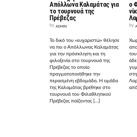
Απόλλωνα Καλαμάτας για
ο 
το τουρνουά της
νί
Πρέβεζας
Λα
by
by
ADMIN
Το δικό του «ευχαριστώ» θέλησε
Χωρ
να πει ο Απόλλωνας Καλαμάτας
απο
για την πρόσκληση και τη
του
φιλοξενία στο τουρνουά της
άδε
Πρέβεζας το οποίο
γυμ
πραγματοποιήθηκε την
στη
περασμένη εβδομάδα. Η ομάδα
Λαρ
της Καλαμάτας βρέθηκε στο
από
τουρνουά του Φιλαθλητικού
Πρέβεζας παίζοντας […]