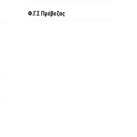
Φ.Γ.Σ Πρέβεζας