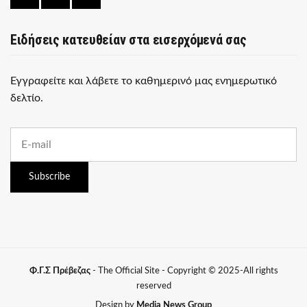
Ειδήσεις κατευθείαν στα εισερχόμενά σας
Εγγραφείτε και λάβετε το καθημερινό μας ενημερωτικό
δελτίο.
E
m
a
i
Subscribe
l
a
d
d
r
e
s
Φ.Γ.Σ Πρέβεζας
- The Official Site - Copyright © 2025-All rights
s
reserved
:
Design by
Media News Group