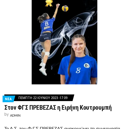
ΠΈΜΠΤΗ 22 ΙΟΥΝΊΟΥ 2023 -17:09
ΝΕΑ
Στον ΦΓΣ ΠΡΕΒΕΖΑΣ η Ειρήνη Κουτρουμπή
by
ADMIN
Το Δ.Σ. του Φ.Γ.Σ ΠΡΕΒΕΖΑΣ ανακοινώνει τη συνεργασία