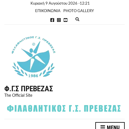
Κυριακή 9 Αυγούστου 2026 -12:21
ΕΠΙΚΟΙΝΩΝΙΑ
PHOTO GALLERY
E
x
p
a
n
d
s
e
a
r
c
h
f
o
r
Φ.Γ.Σ ΠΡΈΒΕΖΑΣ
m
The Official Site
MENU