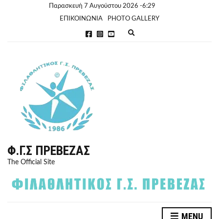
Παρασκευή 7 Αυγούστου 2026 -6:29
ΕΠΙΚΟΙΝΩΝΙΑ
PHOTO GALLERY
E
x
p
a
n
d
s
e
a
r
c
h
f
o
r
Φ.Γ.Σ ΠΡΈΒΕΖΑΣ
m
The Official Site
MENU