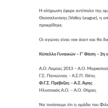
Η κλήρωση έφερε αντίπαλο της ομ
Θεσσαλονίκης (Volley League), η ο
προκρίθηκε.
Οι αγώνες είναι νοκ άουτ και θα δ
Κύπελλο Γυναικών – Γ’ Φάση – 2η 
Α.Ο. Λαμίας 2013 – Α.Ο. Μαρκοπού
Γ.Σ. Πανιώνιος – Α.Σ.Π. Θέτις
Φ.Γ.Σ. Πρέβεζας – Α.Σ. Άρης
Ηλυσιακός Α.Ο. – Α.Ο. Θήρας
Να τονίσουμε ότι η ομάδα του Φιλ