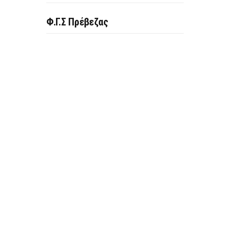
Φ.Γ.Σ Πρέβεζας