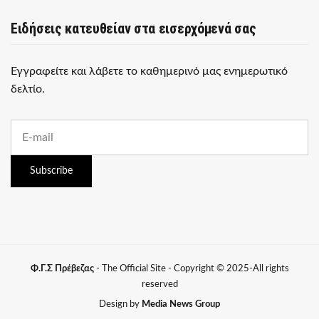
Ειδήσεις κατευθείαν στα εισερχόμενά σας
Εγγραφείτε και λάβετε το καθημερινό μας ενημερωτικό
δελτίο.
E
m
a
i
Subscribe
l
a
d
d
r
e
s
Φ.Γ.Σ Πρέβεζας
- The Official Site - Copyright © 2025-All rights
s
reserved
:
Design by
Media News Group