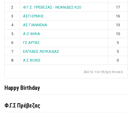
2
Φ.Γ.Σ. ΠΡΕΒΕΖΑΣ - ΝΕΑΝΙΔΕΣ Κ20
17
3
ΑΣΠ ΕΡΜΗΣ
16
4
ΑΣ ΓΙΑΝΝΕΝΑ
13
5
Α.Ο ΦΙΛΙΑ
10
6
ΓΣ ΑΡΤΑΣ
5
7
ΕΛΠΙΔΕΣ ΛΕΥΚΑΔΑΣ
5
8
Α.Σ ΒΟΛΙΣ
0
Δείτε τον πλήρη πίνακα
Happy Birthday
Φ.Γ.Σ Πρέβεζας