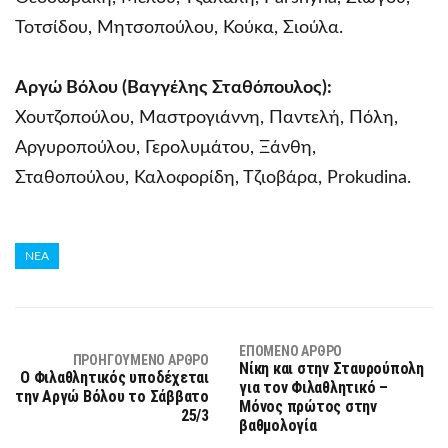
Τοτσίδου, Μητσοπούλου, Κούκα, Σιούλα.
Αργώ Βόλου (Βαγγέλης Σταθόπουλος):
Χουτζοπούλου, Μαστρογιάννη, Παντελή, Πόλη,
Αργυροπούλου, Γερολυμάτου, Ξάνθη,
Σταθοπούλου, Καλοφορίδη, Τζιοβάρα, Prokudina.
ΝΕΑ
ΕΠΌΜΕΝΟ ΆΡΘΡΟ
ΠΡΟΗΓΟΎΜΕΝΟ ΆΡΘΡΟ
Νίκη και στην Σταυρούπολη
Ο Φιλαθλητικός υποδέχεται
για τον Φιλαθλητικό –
την Αργώ Βόλου το Σάββατο
Μόνος πρώτος στην
25/3
βαθμολογία