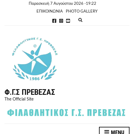
Παρασκευή 7 Αυγούστου 2026 -19:22
ΕΠΙΚΟΙΝΩΝΙΑ
PHOTO GALLERY
E
x
p
a
n
d
s
e
a
r
c
h
f
o
r
Φ.Γ.Σ ΠΡΈΒΕΖΑΣ
m
The Official Site
MENU