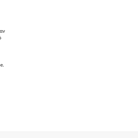
αν
ό
e.