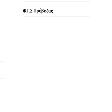
Φ.Γ.Σ Πρέβεζας