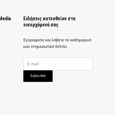
 Media
Ειδήσεις κατευθείαν στα
εισερχόμενά σας
Εγγραφείτε και λάβετε το καθημερινό
μας ενημερωτικό δελτίο.
E
m
a
i
Subscribe
l
a
d
d
r
e
s
s