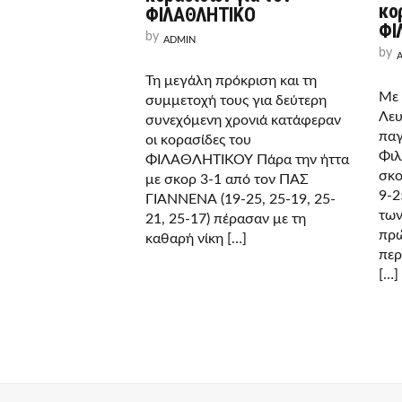
κο
ΦΙΛΑΘΛΗΤΙΚΟ
ΦΙ
by
ADMIN
by
Τη μεγάλη πρόκριση και τη
Με 
συμμετοχή τους για δεύτερη
Λευ
συνεχόμενη χρονιά κατάφεραν
παγ
οι κορασίδες του
Φιλ
ΦΙΛΑΘΛΗΤΙΚΟΥ Πάρα την ήττα
σκο
με σκορ 3-1 από τον ΠΑΣ
9-2
ΓΙΑΝΝΕΝΑ (19-25, 25-19, 25-
των
21, 25-17) πέρασαν με τη
πρώ
καθαρή νίκη […]
περ
[…]