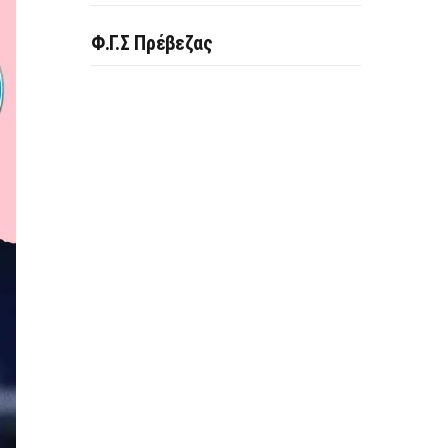
Φ.Γ.Σ Πρέβεζας