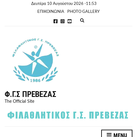
Δευτέρα 10 Αυγούστου 2026 -11:53
ΕΠΙΚΟΙΝΩΝΙΑ
PHOTO GALLERY
E
x
p
a
n
d
s
e
a
r
c
h
f
o
r
Φ.Γ.Σ ΠΡΈΒΕΖΑΣ
m
The Official Site
MENU