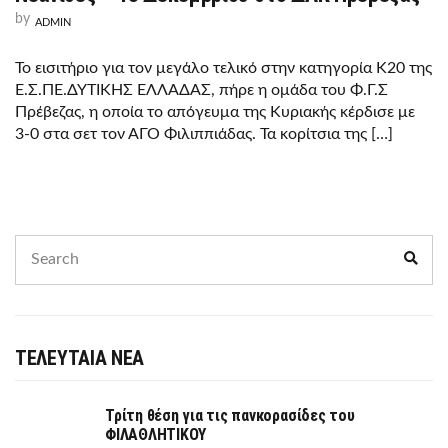
by
ADMIN
Το εισιτήριο για τον μεγάλο τελικό στην κατηγορία Κ20 της
Ε.Σ.ΠΕ.ΔΥΤΙΚΗΣ ΕΛΛΑΔΑΣ, πήρε η ομάδα του Φ.Γ.Σ
Πρέβεζας, η οποία το απόγευμα της Κυριακής κέρδισε με
3-0 στα σετ τον ΑΓΟ Φιλιππιάδας. Τα κορίτσια της […]
Search
Sear
for:
ΤΕΛΕΥΤΑΙΑ ΝΕΑ
Τρίτη θέση για τις πανκορασίδες του
ΦΙΛΑΘΛΗΤΙΚΟΥ