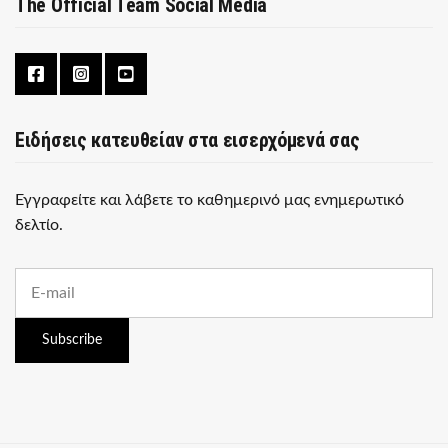
The Official Team Social Media
Ειδήσεις κατευθείαν στα εισερχόμενά σας
Εγγραφείτε και λάβετε το καθημερινό μας ενημερωτικό
δελτίο.
E
m
a
i
Subscribe
l
a
d
d
r
e