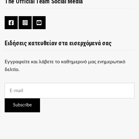
The Official Team Social Media
Ειδήσεις κατευθείαν στα εισερχόμενά σας
Εγγραφείτε και λάβετε το καθημερινό μας ενημερωτικό
δελτίο.
E
m
a
i
Subscribe
l
a
d
d
r
e