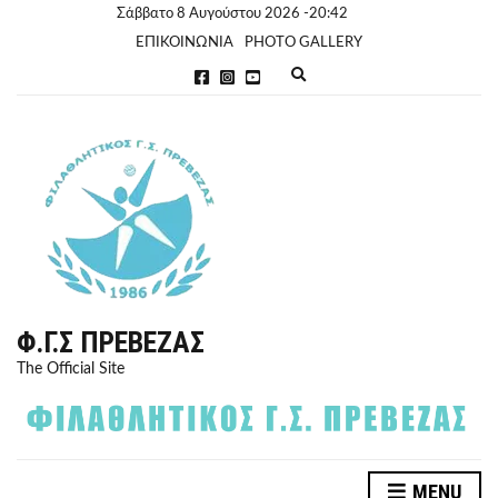
Σάββατο 8 Αυγούστου 2026 -20:42
ΕΠΙΚΟΙΝΩΝΙΑ
PHOTO GALLERY
E
x
p
a
n
d
s
e
a
r
c
h
f
o
r
Φ.Γ.Σ ΠΡΈΒΕΖΑΣ
m
The Official Site
MENU