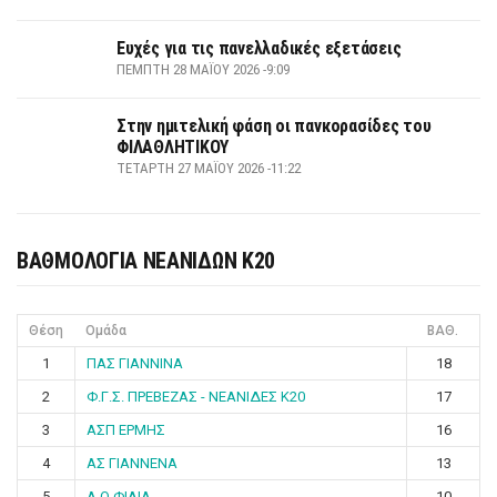
Ευχές για τις πανελλαδικές εξετάσεις
ΠΈΜΠΤΗ 28 ΜΑΪ́ΟΥ 2026 -9:09
Στην ημιτελική φάση οι πανκορασίδες του
ΦΙΛΑΘΛΗΤΙΚΟΥ
ΤΕΤΆΡΤΗ 27 ΜΑΪ́ΟΥ 2026 -11:22
ΒΑΘΜΟΛΟΓΙΑ ΝΕΑΝΙΔΩΝ Κ20
Θέση
Ομάδα
ΒΑΘ.
1
ΠΑΣ ΓΙΑΝΝΙΝΑ
18
2
Φ.Γ.Σ. ΠΡΕΒΕΖΑΣ - ΝΕΑΝΙΔΕΣ Κ20
17
3
ΑΣΠ ΕΡΜΗΣ
16
4
ΑΣ ΓΙΑΝΝΕΝΑ
13
5
Α.Ο ΦΙΛΙΑ
10