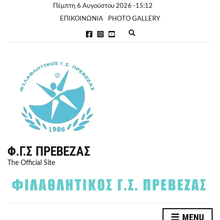
Πέμπτη 6 Αυγούστου 2026 -15:12
ΕΠΙΚΟΙΝΩΝΙΑ
PHOTO GALLERY
E
x
p
a
n
d
s
e
a
r
c
h
f
o
r
Φ.Γ.Σ ΠΡΈΒΕΖΑΣ
m
The Official Site
MENU