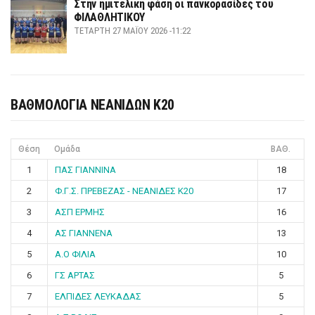
Στην ημιτελική φάση οι πανκορασίδες του
ΦΙΛΑΘΛΗΤΙΚΟΥ
ΤΕΤΆΡΤΗ 27 ΜΑΪ́ΟΥ 2026 -11:22
ΒΑΘΜΟΛΟΓΙΑ ΝΕΑΝΙΔΩΝ Κ20
Θέση
Ομάδα
ΒΑΘ.
1
ΠΑΣ ΓΙΑΝΝΙΝΑ
18
2
Φ.Γ.Σ. ΠΡΕΒΕΖΑΣ - ΝΕΑΝΙΔΕΣ Κ20
17
3
ΑΣΠ ΕΡΜΗΣ
16
4
ΑΣ ΓΙΑΝΝΕΝΑ
13
5
Α.Ο ΦΙΛΙΑ
10
6
ΓΣ ΑΡΤΑΣ
5
7
ΕΛΠΙΔΕΣ ΛΕΥΚΑΔΑΣ
5