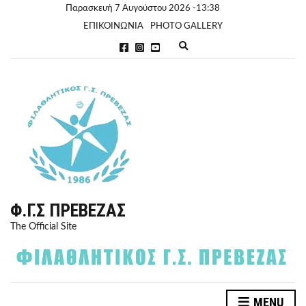
Παρασκευή 7 Αυγούστου 2026 -13:38
ΕΠΙΚΟΙΝΩΝΙΑ
PHOTO GALLERY
E
x
p
a
n
d
s
e
a
r
c
h
f
o
r
Φ.Γ.Σ ΠΡΈΒΕΖΑΣ
m
The Official Site
MENU