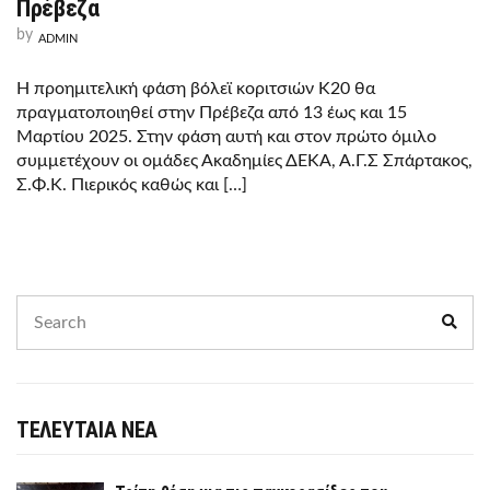
Πρέβεζα
by
ADMIN
Η προημιτελική φάση βόλεϊ κοριτσιών Κ20 θα
πραγματοποιηθεί στην Πρέβεζα από 13 έως και 15
Μαρτίου 2025. Στην φάση αυτή και στον πρώτο όμιλο
συμμετέχουν οι ομάδες Ακαδημίες ΔΕΚΑ, Α.Γ.Σ Σπάρτακος,
Σ.Φ.Κ. Πιερικός καθώς και […]
Search
Sear
for:
ΤΕΛΕΥΤΑΙΑ ΝΕΑ