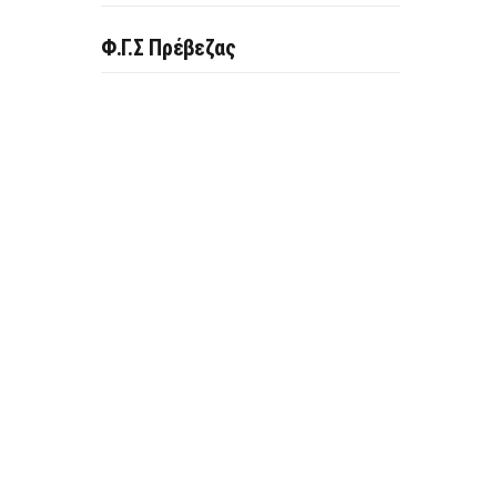
Φ.Γ.Σ Πρέβεζας