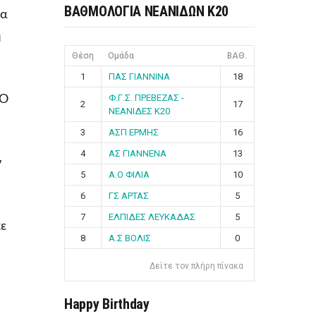
ΒΑΘΜΟΛΟΓΙΑ ΝΕΑΝΙΔΩΝ Κ20
δα
η
Θέση
Ομάδα
ΒΑΘ.
1
ΠΑΣ ΓΙΑΝΝΙΝΑ
18
Φ.Γ.Σ. ΠΡΕΒΕΖΑΣ -
ΓΟ
2
17
ΝΕΑΝΙΔΕΣ Κ20
3
ΑΣΠ ΕΡΜΗΣ
16
4
ΑΣ ΓΙΑΝΝΕΝΑ
13
ν
5
Α.Ο ΦΙΛΙΑ
10
6
ΓΣ ΑΡΤΑΣ
5
7
ΕΛΠΙΔΕΣ ΛΕΥΚΑΔΑΣ
5
κε
8
Α.Σ ΒΟΛΙΣ
0
Δείτε τον πλήρη πίνακα
Happy Birthday