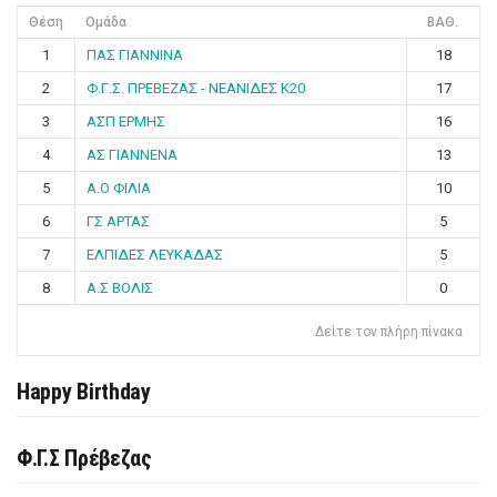
Θέση
Ομάδα
ΒΑΘ.
1
ΠΑΣ ΓΙΑΝΝΙΝΑ
18
2
Φ.Γ.Σ. ΠΡΕΒΕΖΑΣ - ΝΕΑΝΙΔΕΣ Κ20
17
3
ΑΣΠ ΕΡΜΗΣ
16
4
ΑΣ ΓΙΑΝΝΕΝΑ
13
5
Α.Ο ΦΙΛΙΑ
10
6
ΓΣ ΑΡΤΑΣ
5
7
ΕΛΠΙΔΕΣ ΛΕΥΚΑΔΑΣ
5
8
Α.Σ ΒΟΛΙΣ
0
Δείτε τον πλήρη πίνακα
Happy Birthday
Φ.Γ.Σ Πρέβεζας