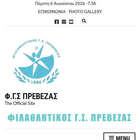
Πέμπτη 6 Αυγούστου 2026 -7:38
ΕΠΙΚΟΙΝΩΝΙΑ
PHOTO GALLERY
E
x
p
a
n
d
s
e
a
r
c
h
f
o
r
Φ.Γ.Σ ΠΡΈΒΕΖΑΣ
m
The Official Site
MENU