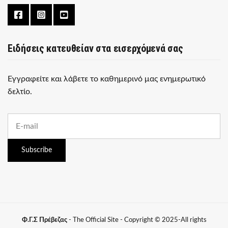
Ειδήσεις κατευθείαν στα εισερχόμενά σας
Εγγραφείτε και λάβετε το καθημερινό μας ενημερωτικό
δελτίο.
E
m
a
i
Subscribe
l
a
d
d
r
e
s
Φ.Γ.Σ Πρέβεζας
- The Official Site - Copyright © 2025-All rights
s