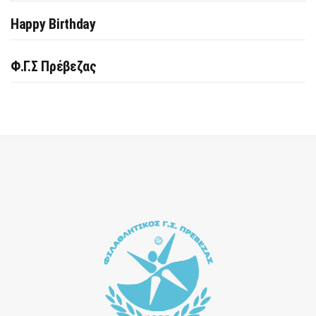
Happy Birthday
Φ.Γ.Σ Πρέβεζας