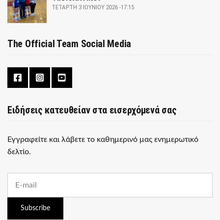
ΤΕΤΆΡΤΗ 3 ΙΟΥΝΊΟΥ 2026 -17:15
The Official Team Social Media
Ειδήσεις κατευθείαν στα εισερχόμενά σας
Εγγραφείτε και λάβετε το καθημερινό μας ενημερωτικό
δελτίο.
E
m
a
i
Subscribe
l