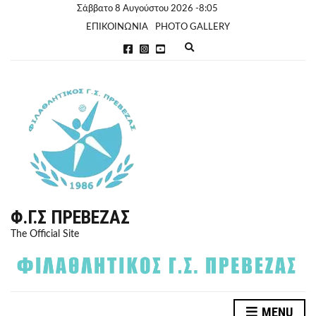
Σάββατο 8 Αυγούστου 2026 -8:05
ΕΠΙΚΟΙΝΩΝΙΑ
PHOTO GALLERY
E
x
p
a
n
d
s
e
a
r
c
h
f
o
r
Φ.Γ.Σ ΠΡΈΒΕΖΑΣ
m
The Official Site
MENU