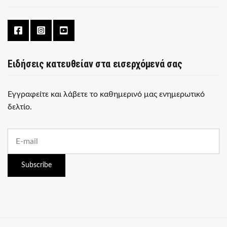
Ειδήσεις κατευθείαν στα εισερχόμενά σας
Εγγραφείτε και λάβετε το καθημερινό μας ενημερωτικό
δελτίο.
E
m
a
i
Subscribe
l
a
d
d
r
e