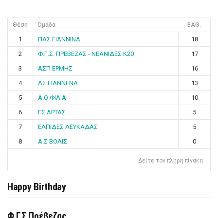
Θέση
Ομάδα
ΒΑΘ.
1
ΠΑΣ ΓΙΑΝΝΙΝΑ
18
2
Φ.Γ.Σ. ΠΡΕΒΕΖΑΣ - ΝΕΑΝΙΔΕΣ Κ20
17
3
ΑΣΠ ΕΡΜΗΣ
16
4
ΑΣ ΓΙΑΝΝΕΝΑ
13
5
Α.Ο ΦΙΛΙΑ
10
6
ΓΣ ΑΡΤΑΣ
5
7
ΕΛΠΙΔΕΣ ΛΕΥΚΑΔΑΣ
5
8
Α.Σ ΒΟΛΙΣ
0
Δείτε τον πλήρη πίνακα
Happy Birthday
Φ.Γ.Σ Πρέβεζας