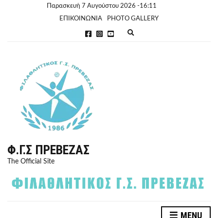
Παρασκευή 7 Αυγούστου 2026 -16:11
ΕΠΙΚΟΙΝΩΝΙΑ
PHOTO GALLERY
E
x
p
a
n
d
s
e
a
r
c
h
f
o
r
Φ.Γ.Σ ΠΡΈΒΕΖΑΣ
m
The Official Site
MENU