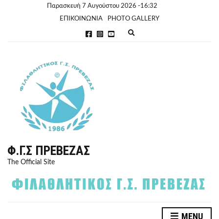
Παρασκευή 7 Αυγούστου 2026 -16:32
ΕΠΙΚΟΙΝΩΝΙΑ
PHOTO GALLERY
E
x
p
a
n
d
s
e
a
r
c
h
f
o
r
Φ.Γ.Σ ΠΡΈΒΕΖΑΣ
m
The Official Site
MENU