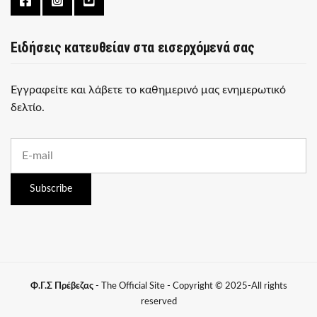
Ειδήσεις κατευθείαν στα εισερχόμενά σας
Εγγραφείτε και λάβετε το καθημερινό μας ενημερωτικό
δελτίο.
E
m
a
i
Subscribe
l
a
d
d
r
e
s
Φ.Γ.Σ Πρέβεζας
- The Official Site - Copyright © 2025-All rights
s
reserved
: