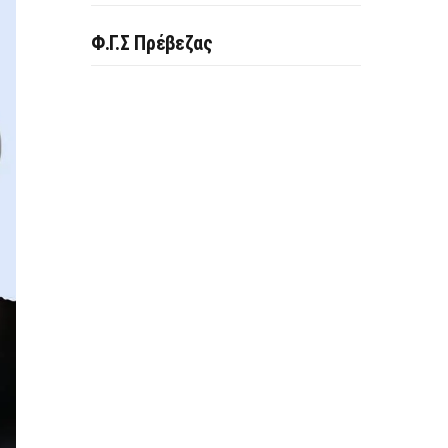
Φ.Γ.Σ Πρέβεζας