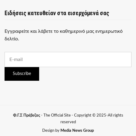
Ειδήσεις κατευθείαν στα εισερχόμενά σας
Εγγραφείτε και λάβετε το καθημερινό μας ενημερωτικό
δελτίο.
E
m
a
i
Subscribe
l
a
d
d
r
e
s
Φ.Γ.Σ Πρέβεζας
- The Official Site - Copyright © 2025-All rights
s
reserved
:
Design by
Media News Group