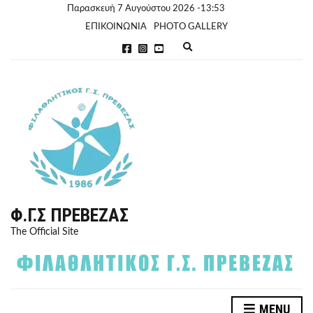
Παρασκευή 7 Αυγούστου 2026 -13:53
ΕΠΙΚΟΙΝΩΝΙΑ
PHOTO GALLERY
E
x
p
a
n
d
s
e
a
r
c
h
f
o
r
Φ.Γ.Σ ΠΡΈΒΕΖΑΣ
m
The Official Site
MENU