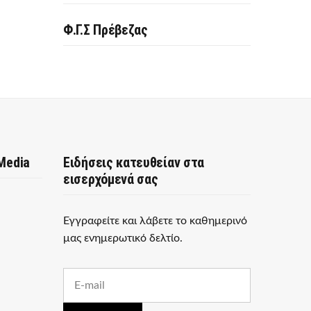
Φ.Γ.Σ Πρέβεζας
 Media
Ειδήσεις κατευθείαν στα
εισερχόμενά σας
Εγγραφείτε και λάβετε το καθημερινό
μας ενημερωτικό δελτίο.
E
m
a