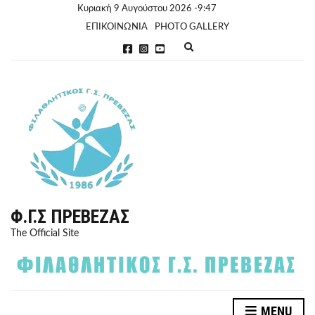
Κυριακή 9 Αυγούστου 2026 -9:47
ΕΠΙΚΟΙΝΩΝΙΑ
PHOTO GALLERY
E
x
p
a
n
d
s
e
a
r
c
h
f
o
r
Φ.Γ.Σ ΠΡΈΒΕΖΑΣ
m
The Official Site
MENU