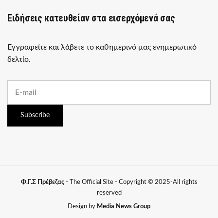
Ειδήσεις κατευθείαν στα εισερχόμενά σας
Εγγραφείτε και λάβετε το καθημερινό μας ενημερωτικό
δελτίο.
E
m
a
i
Subscribe
l
a
d
d
r
e
s
Φ.Γ.Σ Πρέβεζας
- The Official Site - Copyright © 2025-All rights
s
reserved
:
Design by
Media News Group