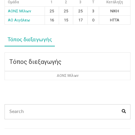
Ομάδα
1
2
3
T
Κατάληξη
ΑΟΝΣ Μίλων
25
25
25
3
ΝΙΚΗ
ΑΟ Αιγάλεω
16
15
17
0
ΗΤΤΑ
Τόπος διεξαγωγής
Τόπος διεξαγωγής
ΑΟΝΣ Μίλων
Search
Sear
for: