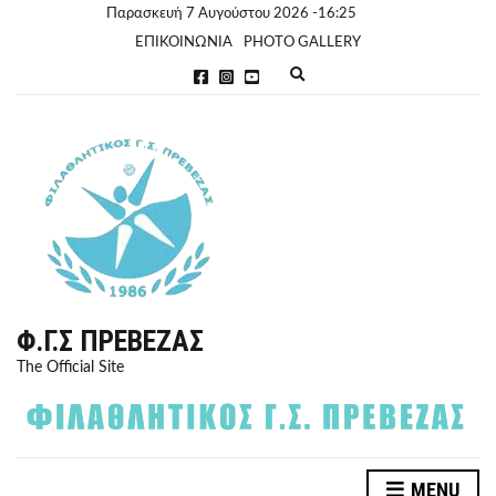
Παρασκευή 7 Αυγούστου 2026 -16:25
ΕΠΙΚΟΙΝΩΝΙΑ
PHOTO GALLERY
E
x
p
a
n
d
s
e
a
r
c
h
f
o
r
Φ.Γ.Σ ΠΡΈΒΕΖΑΣ
m
The Official Site
MENU