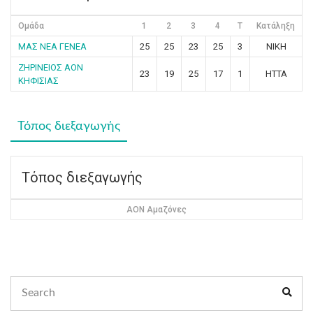
Ομάδα
1
2
3
4
T
Κατάληξη
ΜΑΣ ΝΕΑ ΓΕΝΕΑ
25
25
23
25
3
ΝΙΚΗ
ΖΗΡΙΝΕΙΟΣ ΑΟΝ
23
19
25
17
1
ΗΤΤΑ
ΚΗΦΙΣΙΑΣ
Τόπος διεξαγωγής
Τόπος διεξαγωγής
ΑΟΝ Αμαζόνες
Search
Sear
for: