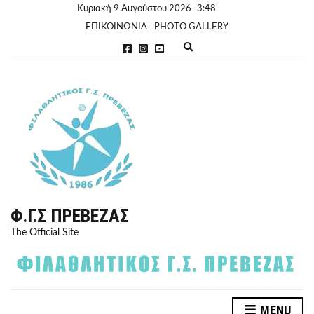
Κυριακή 9 Αυγούστου 2026 -3:48
ΕΠΙΚΟΙΝΩΝΙΑ
PHOTO GALLERY
E
x
p
a
n
d
s
e
a
r
c
h
f
o
r
Φ.Γ.Σ ΠΡΈΒΕΖΑΣ
m
The Official Site
MENU