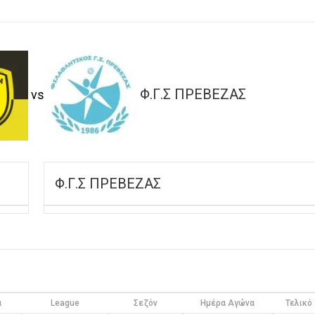
Φ.Γ.Σ ΠΡΕΒΕΖΑΣ
vs
Φ.Γ.Σ ΠΡΕΒΕΖΑΣ
α
League
Σεζόν
Ημέρα Αγώνα
Τελικό