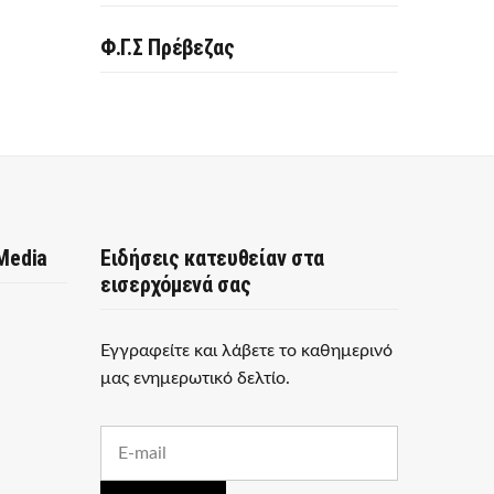
Φ.Γ.Σ Πρέβεζας
 Media
Ειδήσεις κατευθείαν στα
εισερχόμενά σας
Εγγραφείτε και λάβετε το καθημερινό
μας ενημερωτικό δελτίο.
E
m
a