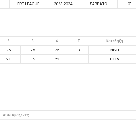
μμ
PRE LEAGUE
2023-2024
ΣΑΒΒΑΤΟ
0'
2
3
4
T
Κατάληξη
25
25
25
3
ΝΙΚΗ
21
15
22
1
ΗΤΤΑ
ΑΟΝ Αμαζόνες