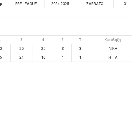
μμ
PRE LEAGUE
2024-2025
ΣΑΒΒΑΤΟ
0'
2
3
4
5
T
Κατάληξη
0
25
25
3
3
ΝΙΚΗ
5
21
16
1
1
ΗΤΤΑ