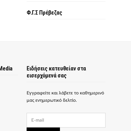
Φ.Γ.Σ Πρέβεζας
 Media
Ειδήσεις κατευθείαν στα
εισερχόμενά σας
Εγγραφείτε και λάβετε το καθημερινό
μας ενημερωτικό δελτίο.
E
m
a