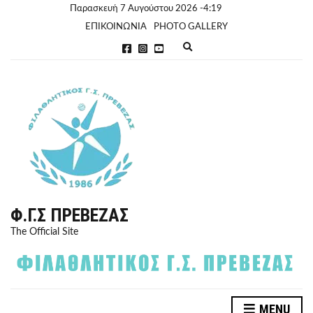
Παρασκευή 7 Αυγούστου 2026 -4:19
ΕΠΙΚΟΙΝΩΝΙΑ
PHOTO GALLERY
E
x
p
a
n
d
s
e
a
r
c
h
f
o
r
Φ.Γ.Σ ΠΡΈΒΕΖΑΣ
m
The Official Site
MENU