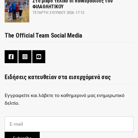
Στο μικρό τελικό οι πανκορασίδες του
ΦΙΛΑΘΛΗΤΙΚΟΥ
ΤΕΤΆΡΤΗ 3 ΙΟΥΝΊΟΥ 2026 -17:15
The Official Team Social Media
Ειδήσεις κατευθείαν στα εισερχόμενά σας
Εγγραφείτε και λάβετε το καθημερινό μας ενημερωτικό
δελτίο.
E
m
a
i