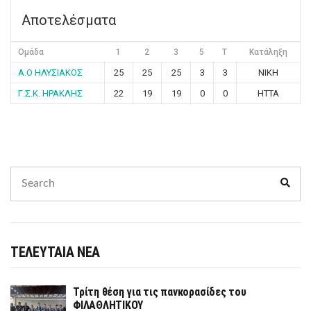
Αποτελέσματα
Ομάδα
1
2
3
5
T
Κατάληξη
Α.Ο ΗΛΥΣΙΑΚΟΣ
25
25
25
3
3
ΝΙΚΗ
Γ.Σ.Κ. ΗΡΑΚΛΗΣ
22
19
19
0
0
ΗΤΤΑ
Search
Sear
for:
ΤΕΛΕΥΤΑΙΑ ΝΕΑ
Τρίτη θέση για τις πανκορασίδες του
ΦΙΛΑΘΛΗΤΙΚΟΥ