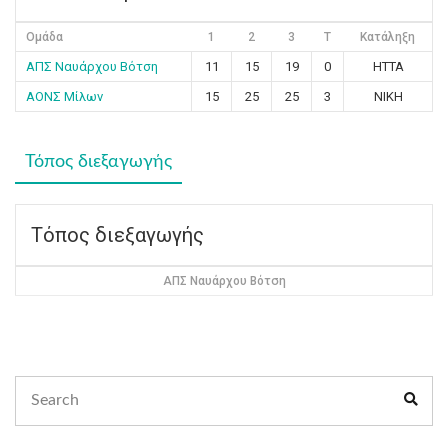
Ομάδα
1
2
3
T
Κατάληξη
ΑΠΣ Ναυάρχου Βότση
11
15
19
0
ΗΤΤΑ
ΑΟΝΣ Μίλων
15
25
25
3
ΝΙΚΗ
Τόπος διεξαγωγής
Τόπος διεξαγωγής
ΑΠΣ Ναυάρχου Βότση
Search
Sear
for: