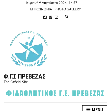
Κυριακή 9 Αυγούστου 2026 -16:57
ΕΠΙΚΟΙΝΩΝΙΑ
PHOTO GALLERY
E
x
p
a
n
d
s
e
a
r
c
h
f
o
r
Φ.Γ.Σ ΠΡΈΒΕΖΑΣ
m
The Official Site
MENU