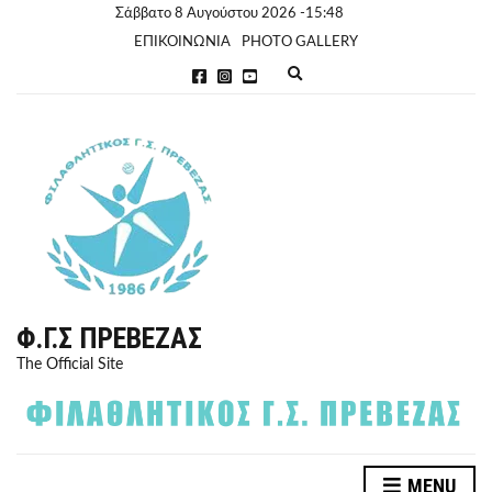
Σάββατο 8 Αυγούστου 2026 -15:48
ΕΠΙΚΟΙΝΩΝΙΑ
PHOTO GALLERY
E
x
p
a
n
d
s
e
a
r
c
h
f
o
r
Φ.Γ.Σ ΠΡΈΒΕΖΑΣ
m
The Official Site
MENU