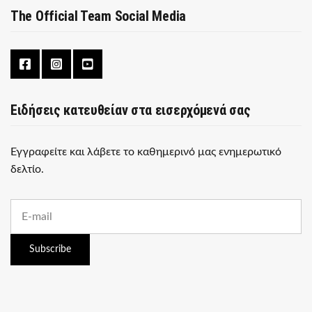
The Official Team Social Media
Ειδήσεις κατευθείαν στα εισερχόμενά σας
Εγγραφείτε και λάβετε το καθημερινό μας ενημερωτικό
δελτίο.
E
m
a
i
Subscribe
l
a
d
d
r