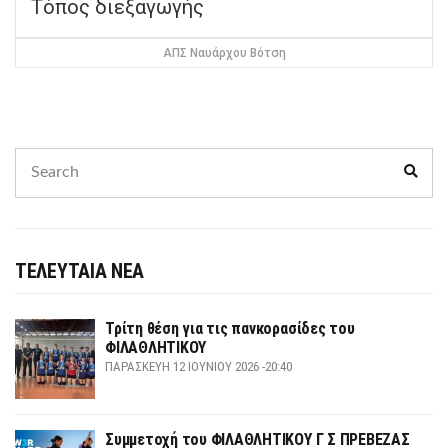
Τόπος διεξαγωγής
ΑΠΣ Ναυάρχου Βότση
Search
Sear
for:
ΤΕΛΕΥΤΑΙΑ ΝΕΑ
Τρίτη θέση για τις πανκορασίδες του
ΦΙΛΑΘΛΗΤΙΚΟΥ
ΠΑΡΑΣΚΕΥΉ 12 ΙΟΥΝΊΟΥ 2026 -20:40
Συμμετοχή του ΦΙΛΑΘΛΗΤΙΚΟΥ Γ Σ ΠΡΕΒΕΖΑΣ