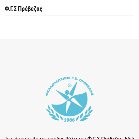
Φ.Γ.Σ Πρέβεζας
Το επίσημο site της ομάδας βόλεϊ του
Φ.Γ.Σ Πρέβεζας
. Εδώ