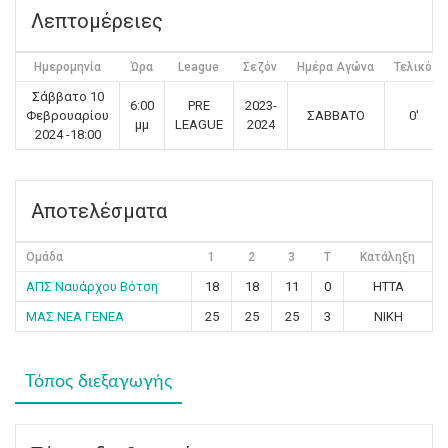
Λεπτομέρειες
Ημερομηνία
Ώρα
League
Σεζόν
Ημέρα Αγώνα
Τελικό
Σάββατο 10
6:00
PRE
2023-
Φεβρουαρίου
ΣΑΒΒΑΤΟ
0'
μμ
LEAGUE
2024
2024 -18:00
Αποτελέσματα
Ομάδα
1
2
3
T
Κατάληξη
ΑΠΣ Ναυάρχου Βότση
18
18
11
0
ΗΤΤΑ
ΜΑΣ ΝΕΑ ΓΕΝΕΑ
25
25
25
3
ΝΙΚΗ
Τόπος διεξαγωγής