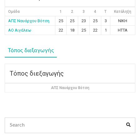
Ομάδα
1
2
3
4
T
Κατάληξη
ΑΠΣ Ναυάρχου Βότση
25
25
23
25
3
ΝΙΚΗ
ΑΟ Αιγάλεω
22
18
25
22
1
ΗΤΤΑ
Τόπος διεξαγωγής
Τόπος διεξαγωγής
ΑΠΣ Ναυάρχου Βότση
Search
Sear
for: