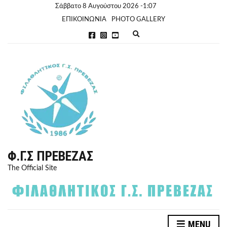
Σάββατο 8 Αυγούστου 2026 -1:07
ΕΠΙΚΟΙΝΩΝΙΑ
PHOTO GALLERY
E
x
p
a
n
d
s
e
a
r
c
h
f
o
r
Φ.Γ.Σ ΠΡΈΒΕΖΑΣ
m
The Official Site
MENU