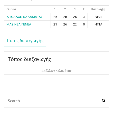
Ομάδα
1
2
3
T
Κατάληξη
ΑΠΟΛΛΩΝ ΚΑΛΑΜΑΤΑΣ
25
28
25
3
ΝΙΚΗ
ΜΑΣ ΝΕΑ ΓΕΝΕΑ
21
26
22
0
ΗΤΤΑ
Τόπος διεξαγωγής
Τόπος διεξαγωγής
Απόλλων Καλαμάτας
Search
Sear
for: