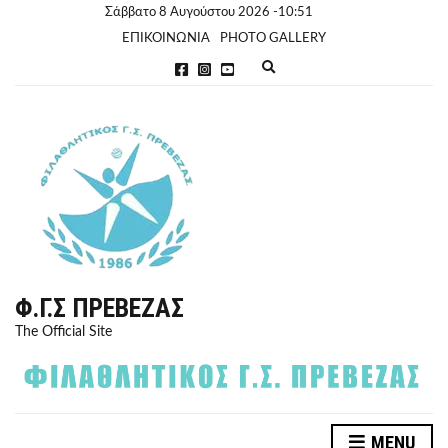
Σάββατο 8 Αυγούστου 2026 -10:51
ΕΠΙΚΟΙΝΩΝΙΑ
PHOTO GALLERY
E
x
p
a
n
d
s
e
a
r
c
h
f
o
r
Φ.Γ.Σ ΠΡΈΒΕΖΑΣ
m
The Official Site
MENU