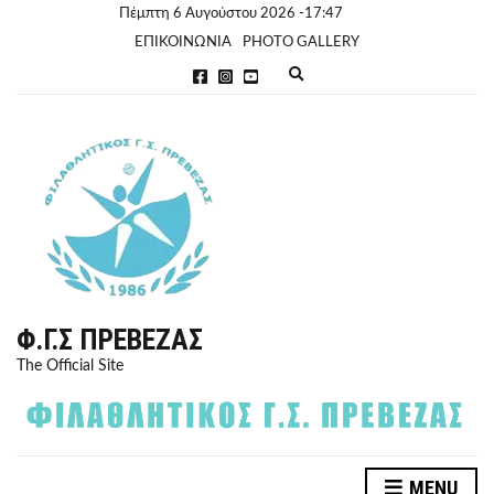
Πέμπτη 6 Αυγούστου 2026 -17:47
ΕΠΙΚΟΙΝΩΝΙΑ
PHOTO GALLERY
E
x
p
a
n
d
s
e
a
r
c
h
f
o
r
Φ.Γ.Σ ΠΡΈΒΕΖΑΣ
m
The Official Site
MENU