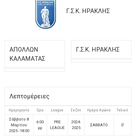
Γ.Σ.Κ. ΗΡΑΚΛΗΣ
ΑΠΟΛΛΩΝ
Γ.Σ.Κ. ΗΡΑΚΛΗΣ
ΚΑΛΑΜΑΤΑΣ
Λεπτομέρειες
Ημερομηνία
Ώρα
League
Σεζόν
Ημέρα Αγώνα
Τελικό
Σάββατο 8
6:00
PRE
2024-
Μαρτίου
ΣΑΒΒΑΤΟ
0'
μμ
LEAGUE
2025
2025 -18:00