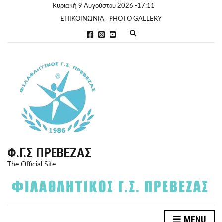
Κυριακή 9 Αυγούστου 2026 -17:11
ΕΠΙΚΟΙΝΩΝΙΑ
PHOTO GALLERY
E
x
p
a
n
d
s
e
a
r
c
h
f
o
r
Φ.Γ.Σ ΠΡΈΒΕΖΑΣ
m
The Official Site
MENU