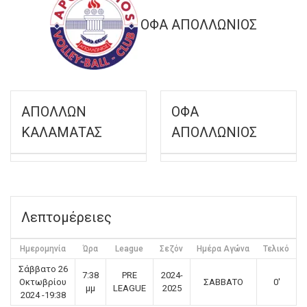
ΟΦΑ ΑΠΟΛΛΩΝΙΟΣ
ΑΠΟΛΛΩΝ
ΟΦΑ
ΚΑΛΑΜΑΤΑΣ
ΑΠΟΛΛΩΝΙΟΣ
Λεπτομέρειες
Ημερομηνία
Ώρα
League
Σεζόν
Ημέρα Αγώνα
Τελικό
Σάββατο 26
7:38
PRE
2024-
Οκτωβρίου
ΣΑΒΒΑΤΟ
0'
μμ
LEAGUE
2025
2024 -19:38