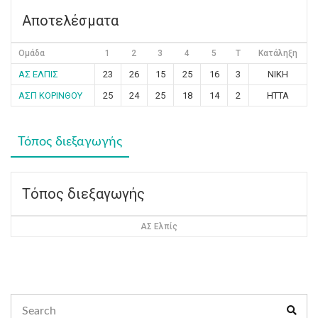
Αποτελέσματα
Ομάδα
1
2
3
4
5
T
Κατάληξη
ΑΣ ΕΛΠΙΣ
23
26
15
25
16
3
ΝΙΚΗ
ΑΣΠ ΚΟΡΙΝΘΟΥ
25
24
25
18
14
2
ΗΤΤΑ
Τόπος διεξαγωγής
Τόπος διεξαγωγής
ΑΣ Ελπίς
Search
Sear
for: