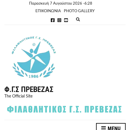
Παρασκευή 7 Αυγούστου 2026 -6:28
ΕΠΙΚΟΙΝΩΝΙΑ
PHOTO GALLERY
E
x
p
a
n
d
s
e
a
r
c
h
f
o
r
Φ.Γ.Σ ΠΡΈΒΕΖΑΣ
m
The Official Site
MENU