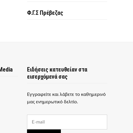
Φ.Γ.Σ Πρέβεζας
 Media
Ειδήσεις κατευθείαν στα
εισερχόμενά σας
Εγγραφείτε και λάβετε το καθημερινό
μας ενημερωτικό δελτίο.
E
m
a