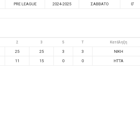
PRE LEAGUE
2024-2025
ΣΑΒΒΑΤΟ
0'
2
3
5
T
Κατάληξη
25
25
3
3
ΝΙΚΗ
11
15
0
0
ΗΤΤΑ