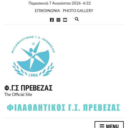
Παρασκευή 7 Αυγούστου 2026 -6:32
ΕΠΙΚΟΙΝΩΝΙΑ
PHOTO GALLERY
E
x
p
a
n
d
s
e
a
r
c
h
f
o
r
Φ.Γ.Σ ΠΡΈΒΕΖΑΣ
m
The Official Site
MENU