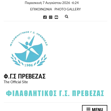
Παρασκευή 7 Αυγούστου 2026 -6:24
ΕΠΙΚΟΙΝΩΝΙΑ
PHOTO GALLERY
E
x
p
a
n
d
s
e
a
r
c
h
f
o
r
Φ.Γ.Σ ΠΡΈΒΕΖΑΣ
m
The Official Site
MENU