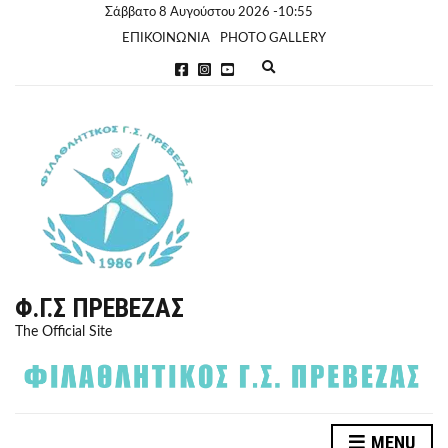
Σάββατο 8 Αυγούστου 2026 -10:55
ΕΠΙΚΟΙΝΩΝΙΑ
PHOTO GALLERY
E
x
p
a
n
d
s
e
a
r
c
h
f
o
r
Φ.Γ.Σ ΠΡΈΒΕΖΑΣ
m
The Official Site
MENU