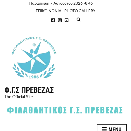
Παρασκευή 7 Αυγούστου 2026 -8:45
ΕΠΙΚΟΙΝΩΝΙΑ
PHOTO GALLERY
E
x
p
a
n
d
s
e
a
r
c
h
f
o
r
Φ.Γ.Σ ΠΡΈΒΕΖΑΣ
m
The Official Site
MENU