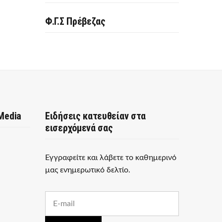
Φ.Γ.Σ Πρέβεζας
 Media
Ειδήσεις κατευθείαν στα
εισερχόμενά σας
Εγγραφείτε και λάβετε το καθημερινό
μας ενημερωτικό δελτίο.
E
m
a