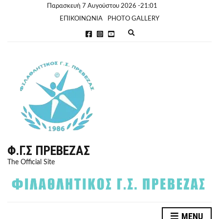
Παρασκευή 7 Αυγούστου 2026 -21:01
ΕΠΙΚΟΙΝΩΝΙΑ
PHOTO GALLERY
E
x
p
a
n
d
s
e
a
r
c
h
f
o
r
Φ.Γ.Σ ΠΡΈΒΕΖΑΣ
m
The Official Site
MENU