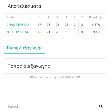
Αποτελέσματα
Ομάδα
1
2
3
4
5
T
Κατάληξη
ΟΠΑΘ ΠΕΡΣΕΑΣ
17
25
26
25
2
2
ΗΤΤΑ
Φ.Γ.Σ ΠΡΕΒΕΖΑΣ
25
21
28
18
3
3
ΝΙΚΗ
Τόπος διεξαγωγής
Τόπος διεξαγωγής
Κλειστό Γυμναστήριο ΚΑΠΠΑ 2ΟΟΟ
Search
Sear
for: