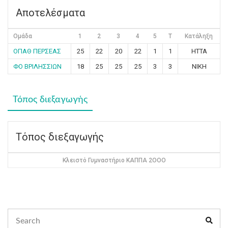
Αποτελέσματα
Ομάδα
1
2
3
4
5
T
Κατάληξη
ΟΠΑΘ ΠΕΡΣΕΑΣ
25
22
20
22
1
1
ΗΤΤΑ
ΦΟ ΒΡΙΛΗΣΣΙΩΝ
18
25
25
25
3
3
ΝΙΚΗ
Τόπος διεξαγωγής
Τόπος διεξαγωγής
Κλειστό Γυμναστήριο ΚΑΠΠΑ 2ΟΟΟ
Search
Sear
for: