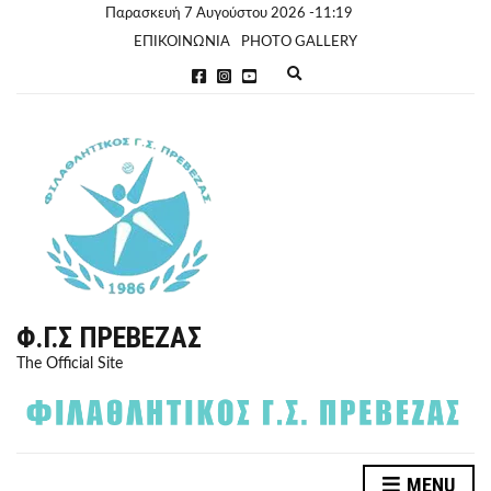
Παρασκευή 7 Αυγούστου 2026 -11:19
ΕΠΙΚΟΙΝΩΝΙΑ
PHOTO GALLERY
E
x
p
a
n
d
s
e
a
r
c
h
f
o
r
Φ.Γ.Σ ΠΡΈΒΕΖΑΣ
m
The Official Site
MENU