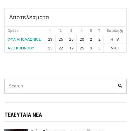
Αποτελέσματα
Ομάδα
1
2
3
4
5
T
Κατάληξη
ΟΦΑ ΑΠΟΛΛΩΝΙΟΣ
23
25
25
20
2
2
ΗΤΤΑ
ΑΣΠ ΚΟΡΙΝΘΟΥ
25
22
19
25
3
3
ΝΙΚΗ
Search
Sear
for:
ΤΕΛΕΥΤΑΙΑ ΝΕΑ