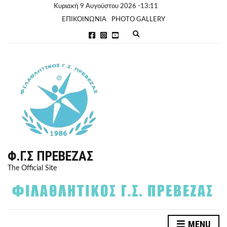
Κυριακή 9 Αυγούστου 2026 -13:11
ΕΠΙΚΟΙΝΩΝΙΑ
PHOTO GALLERY
E
x
p
a
n
d
s
e
a
r
c
h
f
o
r
Φ.Γ.Σ ΠΡΈΒΕΖΑΣ
m
The Official Site
MENU