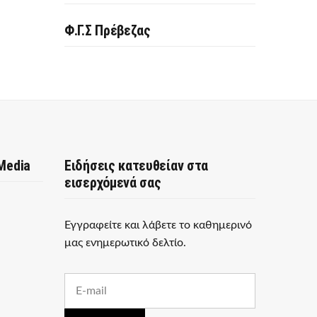
Φ.Γ.Σ Πρέβεζας
 Media
Ειδήσεις κατευθείαν στα
εισερχόμενά σας
Εγγραφείτε και λάβετε το καθημερινό
μας ενημερωτικό δελτίο.
E
m
a