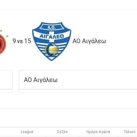
9
15
ΑΟ Αιγάλεω
vs
ΑΟ Αιγάλεω
League
Σεζόν
Ημέρα Αγώνα
Τελικό