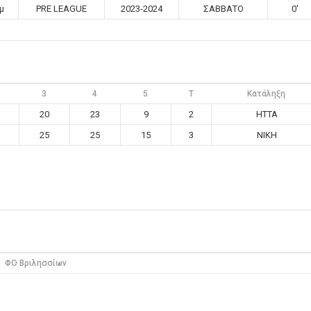
μμ
PRE LEAGUE
2023-2024
ΣΑΒΒΑΤΟ
0'
3
4
5
T
Κατάληξη
20
23
9
2
ΗΤΤΑ
25
25
15
3
ΝΙΚΗ
ΦΟ Βριλησσίων