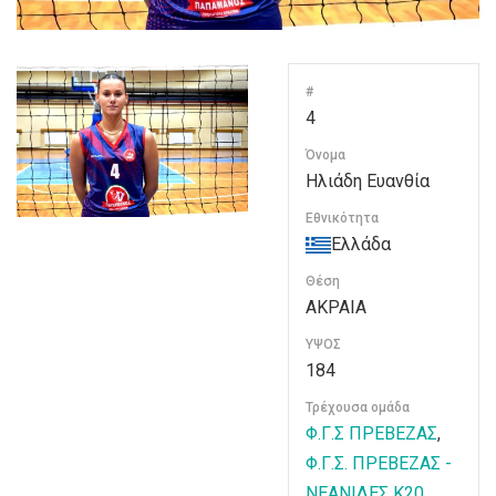
#
4
Όνομα
Ηλιάδη Ευανθία
Εθνικότητα
Ελλάδα
Θέση
ΑΚΡΑΙΑ
ΥΨΟΣ
184
Τρέχουσα ομάδα
Φ.Γ.Σ ΠΡΕΒΕΖΑΣ
,
Φ.Γ.Σ. ΠΡΕΒΕΖΑΣ -
ΝΕΑΝΙΔΕΣ Κ20