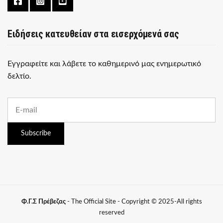
Ειδήσεις κατευθείαν στα εισερχόμενά σας
Εγγραφείτε και λάβετε το καθημερινό μας ενημερωτικό
δελτίο.
E
m
a
i
Subscribe
l
a
d
d
r
e
s
Φ.Γ.Σ Πρέβεζας
- The Official Site - Copyright © 2025-All rights
s
reserved
: