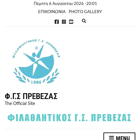
Πέμπτη 6 Αυγούστου 2026 -20:01
ΕΠΙΚΟΙΝΩΝΙΑ
PHOTO GALLERY
E
x
p
a
n
d
s
e
a
r
c
h
f
o
r
Φ.Γ.Σ ΠΡΈΒΕΖΑΣ
m
The Official Site
MENU