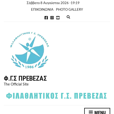
Σάββατο 8 Αυγούστου 2026 -19:19
ΕΠΙΚΟΙΝΩΝΙΑ
PHOTO GALLERY
E
x
p
a
n
d
s
e
a
r
c
h
f
o
r
Φ.Γ.Σ ΠΡΈΒΕΖΑΣ
m
The Official Site
MENU