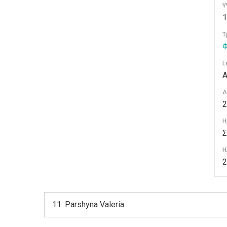
Υ
1
Τ
Φ
L
Α
Α
2
Η
Σ
Η
2