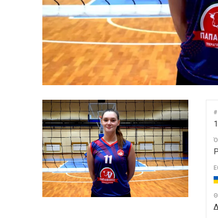
#
1
Ό
P
Ε
Θ
Δ