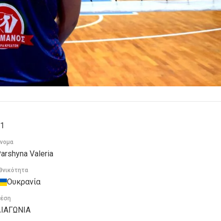
1
νομα
arshyna Valeria
θνικότητα
Ουκρανία
έση
ΙΑΓΩΝΙΑ